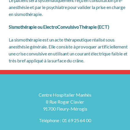
Le patient sera systématiquement reçu en consultation pré-
anesthésie et par le psychiatre pour valider la prise en charge
en sismothérapie.
Sismothérapie ou ElectroConvulsivoThérapie (ECT)
La sismothérapie est un acte thérapeutique réalisé sous
anesthésie générale. Elle consiste à provoquer artificiellement
une crise convulsive en utilisant un courant électrique faible et
très bref appliqué à la surface du crâne.
Centre Hospitalier Manhès
8 Rue Roger Clavier
91700 Fleury-Mérogis
Téléphone : 01 69 25 64 00