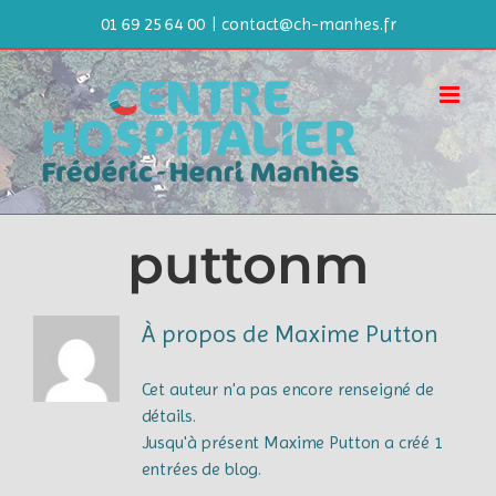
Passer
01 69 25 64 00
|
contact@ch-manhes.fr
au
contenu
puttonm
À propos de
Maxime Putton
Cet auteur n'a pas encore renseigné de
détails.
Jusqu'à présent Maxime Putton a créé 1
entrées de blog.